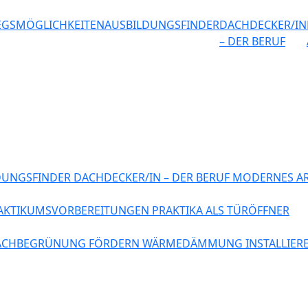
EGSMÖGLICHKEITEN
AUSBILDUNGSFINDER
DACHDECKER/IN
– DER BERUF
DUNGSFINDER
DACHDECKER/IN – DER BERUF
MODERNES AR
AKTIKUMSVORBEREITUNGEN
PRAKTIKA ALS TÜRÖFFNER
ACHBEGRÜNUNG FÖRDERN
WÄRMEDÄMMUNG INSTALLIER