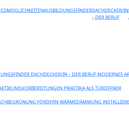
EGSMÖGLICHKEITEN
AUSBILDUNGSFINDER
DACHDECKER/IN
– DER BERUF
DUNGSFINDER
DACHDECKER/IN – DER BERUF
MODERNES AR
AKTIKUMSVORBEREITUNGEN
PRAKTIKA ALS TÜRÖFFNER
ACHBEGRÜNUNG FÖRDERN
WÄRMEDÄMMUNG INSTALLIER