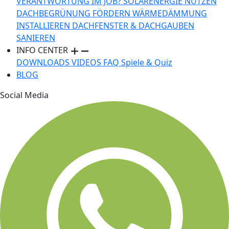
VERANTWORTUNG IM JOB?
SOLARENERGIE NUTZEN
DACHBEGRÜNUNG FÖRDERN
WÄRMEDÄMMUNG
INSTALLIEREN
DACHFENSTER & DACHGAUBEN
SANIEREN
INFO CENTER
DOWNLOADS
VIDEOS
FAQ
Spiele & Quiz
BLOG
Social Media