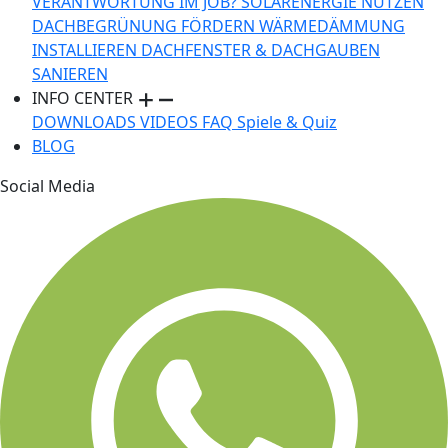
VERANTWORTUNG IM JOB?
SOLARENERGIE NUTZEN
DACHBEGRÜNUNG FÖRDERN
WÄRMEDÄMMUNG
INSTALLIEREN
DACHFENSTER & DACHGAUBEN
SANIEREN
INFO CENTER
DOWNLOADS
VIDEOS
FAQ
Spiele & Quiz
BLOG
Social Media